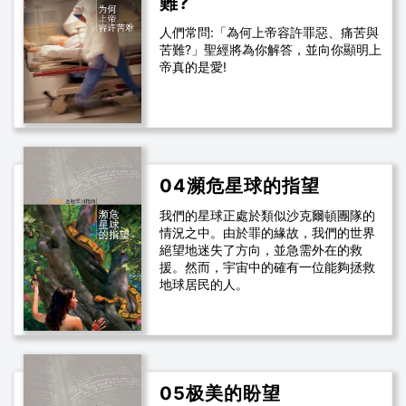
難?
人們常問:「為何上帝容許罪惡、痛苦與
苦難?」聖經將為你解答，並向你顯明上
帝真的是愛!
04瀕危星球的指望
我們的星球正處於類似沙克爾頓團隊的
情況之中。由於罪的緣故，我們的世界
絕望地迷失了方向，並急需外在的救
援。然而，宇宙中的確有一位能夠拯救
地球居民的人。
05极美的盼望