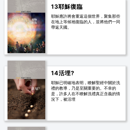
13耶穌復臨
耶穌應許將會重返這個世界，聚集那些
在地上等候祂復臨的人，並將他們一同
帶返天國。
14活埋?
耶穌已明確地表明，瞭解聖經中關於洗
禮的教導，乃是至關重要的。不幸的
是，許多人在不瞭解洗禮真正含義的情
況下，被活埋