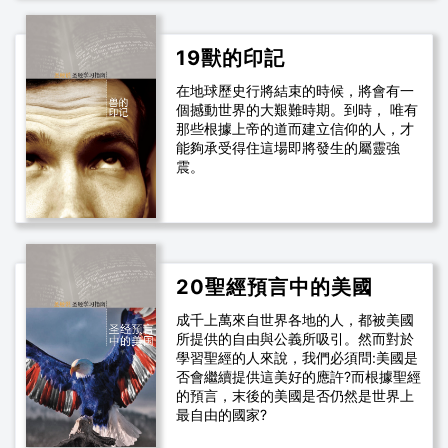
19獸的印記
在地球歷史行將結束的時候，將會有一
個撼動世界的大艱難時期。到時， 唯有
那些根據上帝的道而建立信仰的人，才
能夠承受得住這場即將發生的屬靈強
震。
20聖經預言中的美國
成千上萬來自世界各地的人，都被美國
所提供的自由與公義所吸引。然而對於
學習聖經的人來說，我們必須問:美國是
否會繼續提供這美好的應許?而根據聖經
的預言，末後的美國是否仍然是世界上
最自由的國家?