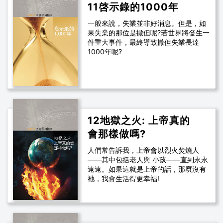
11啓示錄的1000年
一般來說，失業並非好消息。但是，如
果失業的那位是撒但呢?若世界將發生一
件重大事件，最終導致撒但失業長達
1000年呢?
12地獄之火: 上帝真的
會那樣做嗎?
人們常告訴我，上帝會以烈火焚燒人
——其中包括老人與 小孩——直到永永
遠遠。如果這就是上帝的話，那麼沒有
祂，我會生活得更幸福!