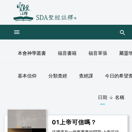
本會神學叢書
福音書籍
福音單張
屬靈
基本信仰
分類查經
查經課
今日的希望
日期
名稱
01上帝可信嗎？
這裡還有一個更重要的問題:上帝可信