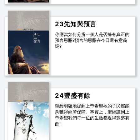
23先知與預言
你應當如何分辨一個人是否擁有真正的
預言恩賜?預言的恩賜在今日還有意義
嗎?
24豐盛有餘
聖經明確地提到上帝希望祂的子民都能
夠獲得經濟保障。事實上，聖經說到上
帝希望我們每一位的生活都過得豐盛有
餘!