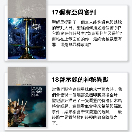
17彌賽亞與審判
聖經里提到了一個無人能夠避免與逃脫
的審判大日。聖經如何描述這個審 判?
它將會在何時發生?負責審判的又是誰?
而站在上帝面前的你，最終會被裁定有
罪，還是無罪釋放呢?
18啓示錄的神秘異獸
當我們關注這個星球的末世預言時，我
們會發現一個屬靈危機即將席捲全球，
聖經詳細描述了一隻屬靈的特洛伊木馬
將會崛起。這個看似會帶來希望與福氣
事件，結果卻會帶來屬靈的危險——最
終將世界置於撒但終極的致命陰謀之
下。