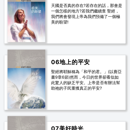
天國是否真的存在?若存在的話，那會是
一個怎樣的地方?若我們繼續查 聖經，
我們將會發現上帝為我們預備了一個極
美的盼望!
06地上的平安
聖經將耶穌稱為「和平的君。」(以賽亞
書9章6節)然而，今日的世界卻看似如
此驚人的缺乏平安。上帝是否有辦法幫
助祂的子民重獲真正的平安?
07美好時光