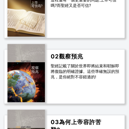
嗎?而聖經又是否可信?
02觀察預兆
聖經記載了關於世界即將結束和耶穌即
將復臨的明確證據。這些準確無誤的預
兆，是你絕對不容錯過的!
03為何上帝容許苦