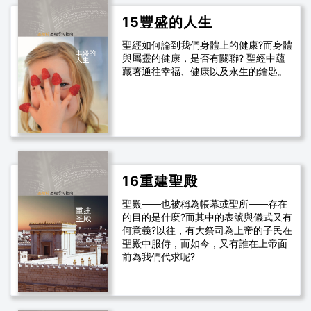
15豐盛的人生
聖經如何論到我們身體上的健康?而身體
與屬靈的健康，是否有關聯? 聖經中蘊
藏著通往幸福、健康以及永生的鑰匙。
16重建聖殿
聖殿——也被稱為帳幕或聖所——存在
的目的是什麼?而其中的表號與儀式又有
何意義?以往，有大祭司為上帝的子民在
聖殿中服侍，而如今，又有誰在上帝面
前為我們代求呢?